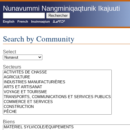
Skip
Nunavummi Nangminiqaqtunik Ikajuuti
to
main
Rechercher
content
English
French
Inuinnaqtun
ᐃᓄᒃᑎᑐᑦ
Search by Community
Select
Secteurs
Biens